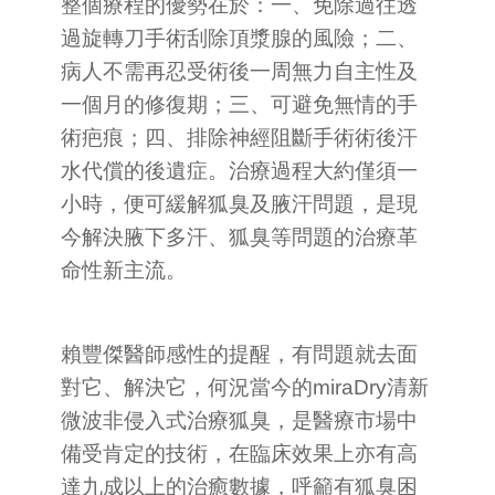
整個療程的優勢在於：一、免除過往透
過旋轉刀手術刮除頂漿腺的風險；二、
病人不需再忍受術後一周無力自主性及
一個月的修復期；三、可避免無情的手
術疤痕；四、排除神經阻斷手術術後汗
水代償的後遺症。治療過程大約僅須一
小時，便可緩解狐臭及腋汗問題，是現
今解決腋下多汗、狐臭等問題的治療革
命性新主流。
賴豐傑醫師感性的提醒，有問題就去面
對它、解決它，何況當今的miraDry清新
微波非侵入式治療狐臭，是醫療市場中
備受肯定的技術，在臨床效果上亦有高
達九成以上的治癒數據，呼籲有狐臭困