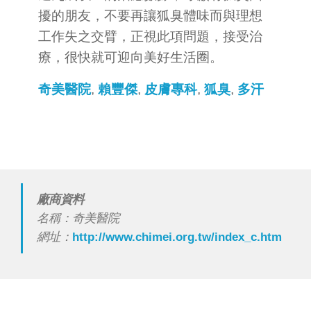
擾的朋友，不要再讓狐臭體味而與理想
工作失之交臂，正視此項問題，接受治
療，很快就可迎向美好生活圈。
奇美醫院
,
賴豐傑
,
皮膚專科
,
狐臭
,
多汗
廠商資料
名稱：奇美醫院
網址：
http://www.chimei.org.tw/index_c.htm