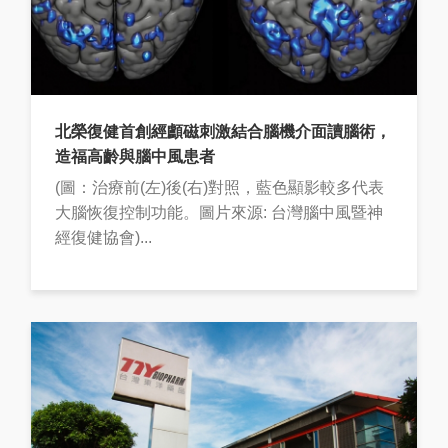
北榮復健首創經顱磁刺激結合腦機介面讀腦術，
造福高齡與腦中風患者
(圖：治療前(左)後(右)對照，藍色顯影較多代表
大腦恢復控制功能。圖片來源: 台灣腦中風暨神
經復健協會)...