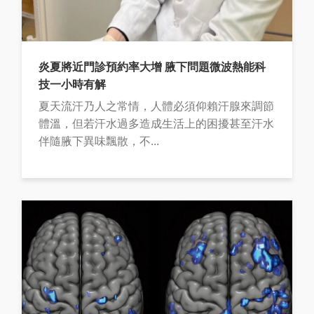
炎夏將近門診預約率大增 腋下問題微波熱能科
技一小時有解
夏天流汗乃人之常情，人體必須仰賴汗腺來調節
體溫，但若汗水過多造成生活上的困擾甚至汗水
伴隨腋下異味飄散，不...