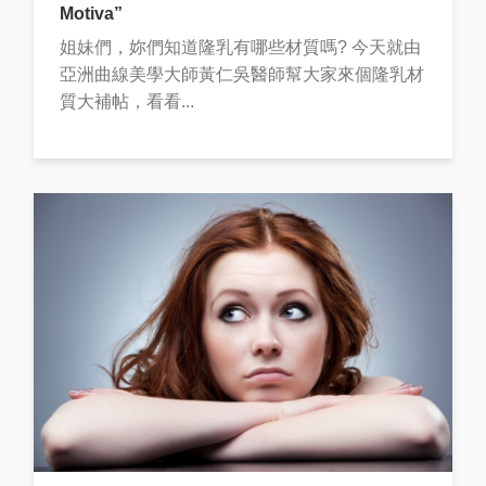
Motiva”
姐妹們，妳們知道隆乳有哪些材質嗎? 今天就由
亞洲曲線美學大師黃仁吳醫師幫大家來個隆乳材
質大補帖，看看...