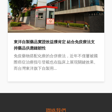
東洋自製藥品實證效益獲肯定 結合免疫療法支
持藥品供應鏈韌性
免疫藥物搭配化療的合併療法，近年不僅屢被國
際癌症治療指引登載也在臨床上展現關鍵效果。
而台灣東洋旗下自製用...
聯絡我們