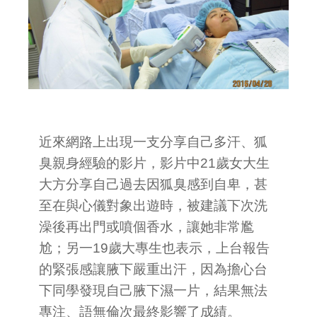
近來網路上出現一支分享自己多汗、狐
臭親身經驗的影片，影片中21歲女大生
大方分享自己過去因狐臭感到自卑，甚
至在與心儀對象出遊時，被建議下次洗
澡後再出門或噴個香水，讓她非常尷
尬；另一19歲大專生也表示，上台報告
的緊張感讓腋下嚴重出汗，因為擔心台
下同學發現自己腋下濕一片，結果無法
專注、語無倫次最終影響了成績。