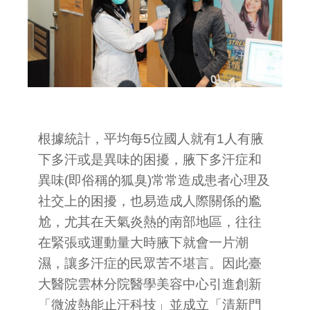
根據統計，平均每5位國人就有1人有腋
下多汗或是異味的困擾，腋下多汗症和
異味(即俗稱的狐臭)常常造成患者心理及
社交上的困擾，也易造成人際關係的尷
尬，尤其在天氣炎熱的南部地區，往往
在緊張或運動量大時腋下就會一片潮
濕，讓多汗症的民眾苦不堪言。因此臺
大醫院雲林分院醫學美容中心引進創新
「微波熱能止汗科技」並成立「清新門