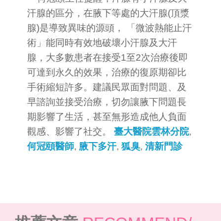
汗腺的區分，在腋下等處的大汗腺(頂漿
腺)是導致異味的源頭， 「微波熱能止汗
術」能同時有效地破壞小汗腺及大汗
腺，大多數患者在接受1至2次治療後即
可達到永久的效果，治療的復原期卻比
手術縮短許多。建議民眾面對問題、及
早諮詢並接受治療，切勿讓腋下問題長
期影響了生活，甚至無形造成他人負面
觀感、影響了社交。
臺大醫院雲林分院
,
何冠頤醫師
,
腋下多汗
,
狐臭
,
清新門診