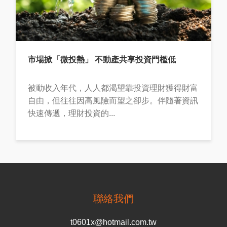
市場掀「微投熱」 不動產共享投資門檻低
被動收入年代，人人都渴望靠投資理財獲得財富
自由，但往往因高風險而望之卻步。伴隨著資訊
快速傳遞，理財投資的...
聯絡我們
t0601x@hotmail.com.tw