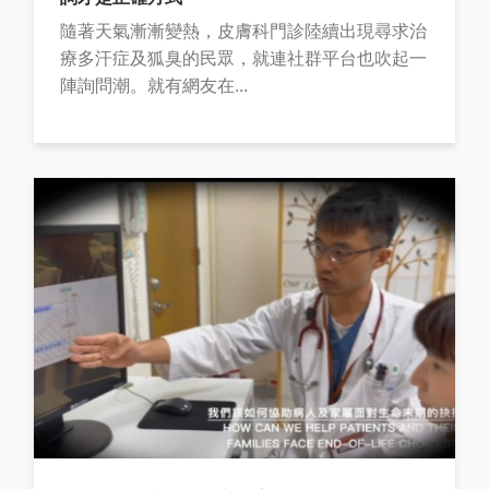
隨著天氣漸漸變熱，皮膚科門診陸續出現尋求治
療多汗症及狐臭的民眾，就連社群平台也吹起一
陣詢問潮。就有網友在...