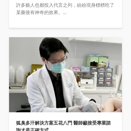
許多藝人也都投入代言之列，紛紛現身標榜吃了
某藥後有神奇的效果。...
狐臭多汗解決方案五花八門 醫師籲接受專業諮
詢才是正確方式