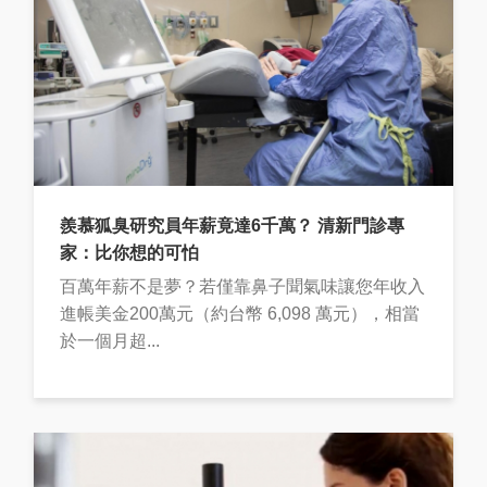
羨慕狐臭研究員年薪竟達6千萬？ 清新門診專
家：比你想的可怕
百萬年薪不是夢？若僅靠鼻子聞氣味讓您年收入
進帳美金200萬元（約台幣 6,098 萬元），相當
於一個月超...