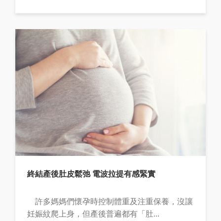
終結產後肚皮鬆弛 電波拉提有感緊實
許多媽媽們懷孕時控制體重及注重保養，沒讓
妊娠紋爬上身，但產後普遍都有「肚...