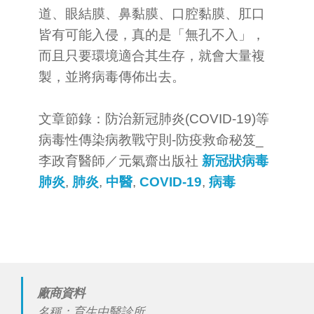
道、眼結膜、鼻黏膜、口腔黏膜、肛口
皆有可能入侵，真的是「無孔不入」，
而且只要環境適合其生存，就會大量複
製，並將病毒傳佈出去。
文章節錄：防治新冠肺炎(COVID-19)等
病毒性傳染病教戰守則-防疫救命秘笈_
李政育醫師／元氣齋出版社
新冠狀病毒
肺炎
,
肺炎
,
中醫
,
COVID-19
,
病毒
廠商資料
名稱：育生中醫診所