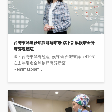
台灣東洋邁步鎮靜麻醉市場 旗下新藥擴增全身
麻醉適應症
圖：台灣東洋總經理_侯靜蘭 台灣東洋（4105）
在去年引進全球鎮靜麻醉新藥
Remimazolam，...