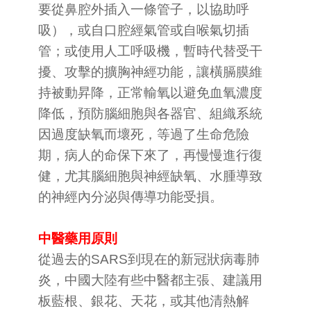
要從鼻腔外插入一條管子，以協助呼
吸），或自口腔經氣管或自喉氣切插
管；或使用人工呼吸機，暫時代替受干
擾、攻擊的擴胸神經功能，讓橫膈膜維
持被動昇降，正常輸氧以避免血氧濃度
降低，預防腦細胞與各器官、組織系統
因過度缺氧而壞死，等過了生命危險
期，病人的命保下來了，再慢慢進行復
健，尤其腦細胞與神經缺氧、水腫導致
的神經內分泌與傳導功能受損。
中醫藥用原則
從過去的SARS到現在的新冠狀病毒肺
炎，中國大陸有些中醫都主張、建議用
板藍根、銀花、天花，或其他清熱解