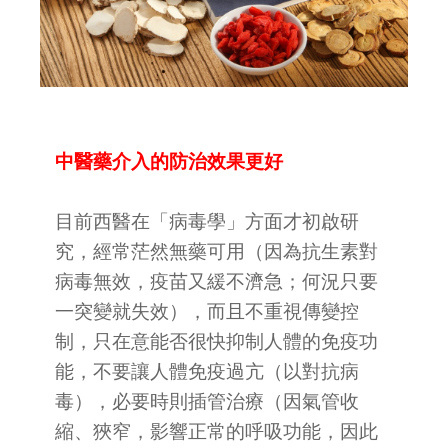
中醫藥介入的防治效果更好
目前西醫在「病毒學」方面才初啟研
究，經常茫然無藥可用（因為抗生素對
病毒無效，疫苗又緩不濟急；何況只要
一突變就失效），而且不重視傳變控
制，只在意能否很快抑制人體的免疫功
能，不要讓人體免疫過亢（以對抗病
毒），必要時則插管治療（因氣管收
縮、狹窄，影響正常的呼吸功能，因此