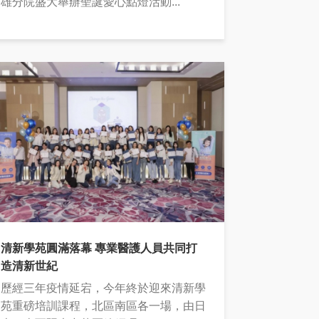
雄分院盛大舉辦聖誕愛心點燈活動...
清新學苑圓滿落幕 專業醫護人員共同打
造清新世紀
歷經三年疫情延宕，今年終於迎來清新學
苑重磅培訓課程，北區南區各一場，由日