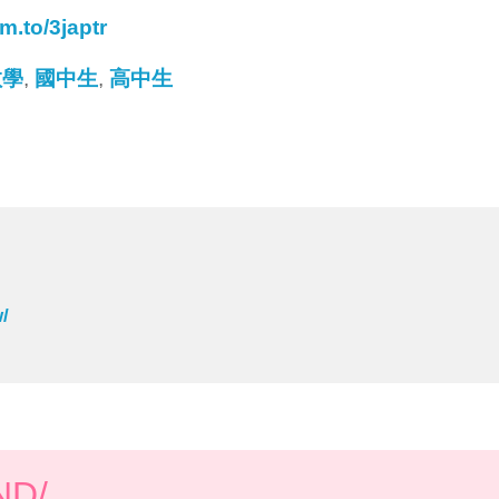
tm.to/3japtr
教學
,
國中生
,
高中生
/
D/