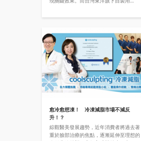
現關鍵效果。而台灣東洋旗下自製用...
愈冷愈想凍！ 冷凍減脂市場不減反
升！？
綜觀醫美發展趨勢，近年消費者將過去著
重於臉部治療的焦點，逐漸延伸至理想的