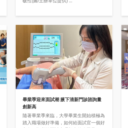
破性(圖/主辦單位提供) ...
畢業季迎來面試潮 腋下清新門診諮詢量
創新高
隨著畢業季來臨，大學畢業生開始積極為
踏入職場做好準備，如何給面試官一個好