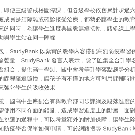
，即便三級警戒校園停課，但各級學校依舊累計超過
庭成員是須隔離或確診接受治療，都勢必讓學生的教
來的同時，為讓學生進度與國教無縫接軌，諸多線上
助與學生站在同一陣線。
，StudyBank 以紮實的教學內容搭配高額防疫學
聲量。StudyBank 發言人表示，除了匯集全台升
習組合，提供高中學測、國中會考等升學落點趨勢分
的課程隨選隨播，讓孩子有不懂的地方可利用課輔時
來強化學生的吸收效果。
議，國高中生應配合有與教育部同步課綱及段落進度
需使用不同介面的錯亂，造成學習進度上的斷層。面
在挑選的過程中，可以考量額外的附加保障，讓學生
疫學習保單如何申請，可於網路搜尋 StudyBank