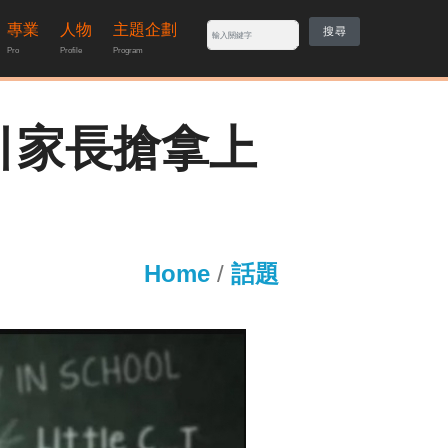
專業
人物
主題企劃
搜尋
Pro
Profile
Program
引家長搶拿上
Home
/
話題