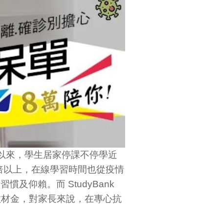
峻以來，學生居家停課不停學近
一倍以上，在線學習時間也從疫情
及仰賴。而 StudyBank
教材金，對家長來說，在專心抗