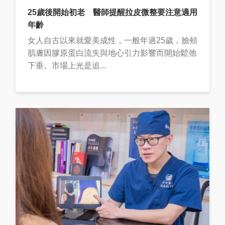
25歲後開始初老 醫師提醒拉皮微整要注意適用
年齡
女人自古以來就愛美成性，一般年過25歲，臉頰
肌膚因膠原蛋白流失與地心引力影響而開始鬆弛
下垂。市場上光是追...