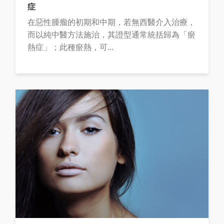
症
在惡性腫瘤的初期和中期，若無西醫介入治療，
而以純中醫方法施治，其證型通常統括歸為「瘀
熱症」；此種瘀熱，可...