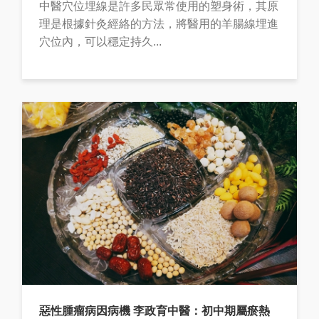
中醫穴位埋線是許多民眾常使用的塑身術，其原
理是根據針灸經絡的方法，將醫用的羊腸線埋進
穴位內，可以穩定持久...
惡性腫瘤病因病機 李政育中醫：初中期屬瘀熱