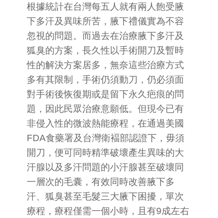
根據統計在台灣每五人就有兩人飽受腋
下多汗及異味所苦，腋下禮儀實為不容
忽視的問題。而過去在治療腋下多汗及
狐臭的方案，長久性以手術開刀及暫時
性的解決方案居多，無奈這些治療方式
多有其限制，手術仍須動刀，仍必須面
對手術後恢復期或是留下永久疤痕的問
題，因此民眾治療意願低。但現今已有
非侵入性的微波熱能療程，在通過美國
FDA食藥署及台灣衛褔部認證下，毋須
開刀，便可同時精準破壞產生異味的大
汗腺以及多汗問題的小汗腺甚至破壞同
一層次的毛囊，有效同時改善腋下多
汗、狐臭甚至毛髮三大腋下困擾，單次
療程，療程僅需一個小時，且有9成左右