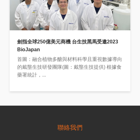
劍指全球250億美元商機 台生技黑馬受邀2023
BioJapan
首圖：融合植物多醣與材料科學且重視數據導向
的戴壟生技研發團隊(圖：戴壟生技提供) 根據食
藥署統計，...
聯絡我們