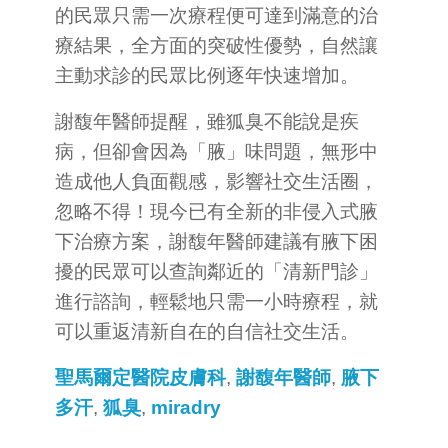
的民眾只需一次療程便可達到滿意的治
療結果，全方面的突破性優勢，自然讓
主動求診的民眾比例逐年快速增加。
謝馥年醫師提醒，雖狐臭不能說是疾
病，但卻會因為「腋」味問題，無形中
造成他人負面觀感，影響社交生活圈，
忽略不得！現今已有全新的非侵入式腋
下治療方案，謝馥年醫師建議有腋下困
擾的民眾可以查詢鄰近的「清新門診」
進行諮詢，輕鬆地只需一小時療程，就
可以重返清新自在的自信社交生活。
聖馬爾定醫院皮膚科
,
謝馥年醫師
,
腋下
多汗
,
狐臭
,
miradry