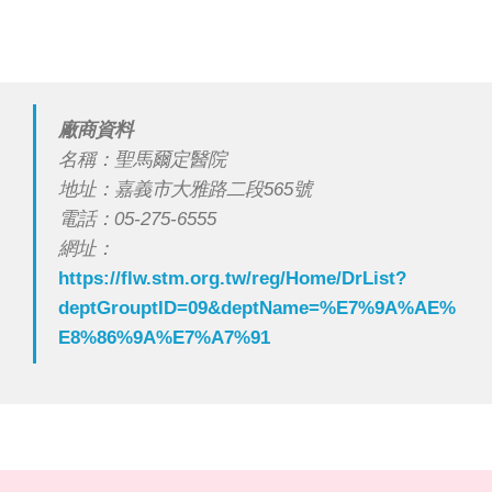
廠商資料
名稱：聖馬爾定醫院
地址：嘉義市大雅路二段565號
電話：05-275-6555
網址：
https://flw.stm.org.tw/reg/Home/DrList?
deptGrouptID=09&deptName=%E7%9A%AE%
E8%86%9A%E7%A7%91