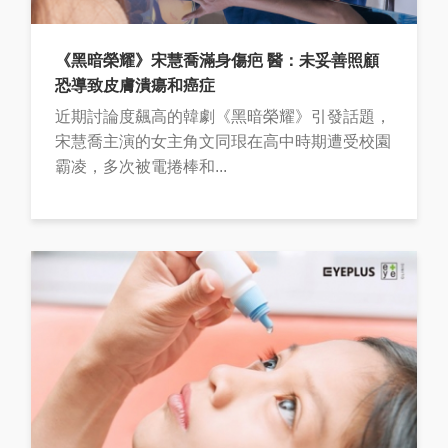
《黑暗榮耀》宋慧喬滿身傷疤 醫：未妥善照顧
恐導致皮膚潰瘍和癌症
近期討論度飆高的韓劇《黑暗榮耀》引發話題，
宋慧喬主演的女主角文同珢在高中時期遭受校園
霸凌，多次被電捲棒和...