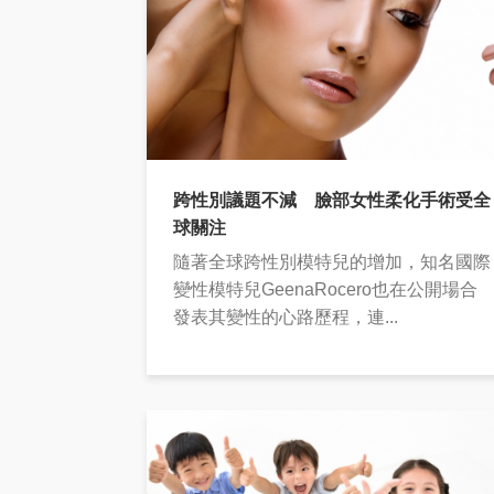
跨性別議題不減 臉部女性柔化手術受全
球關注
隨著全球跨性別模特兒的增加，知名國際
變性模特兒GeenaRocero也在公開場合
發表其變性的心路歷程，連...