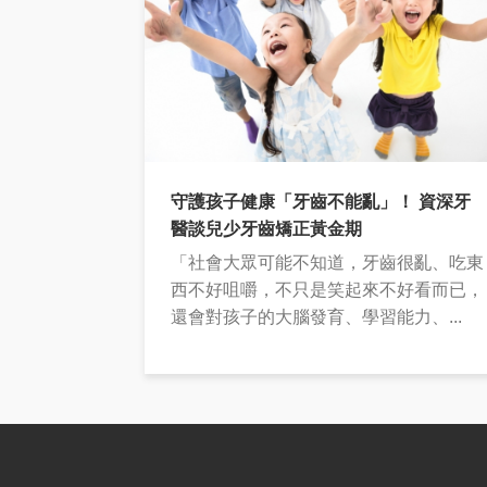
守護孩子健康「牙齒不能亂」！ 資深牙
醫談兒少牙齒矯正黃金期
「社會大眾可能不知道，牙齒很亂、吃東
西不好咀嚼，不只是笑起來不好看而已，
還會對孩子的大腦發育、學習能力、...