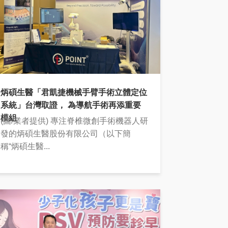
炳碩生醫「君凱捷機械手臂手術立體定位
系統」台灣取證， 為導航手術再添重要
模組
(圖/業者提供) 專注脊椎微創手術機器人研
發的炳碩生醫股份有限公司（以下簡
稱“炳碩生醫...