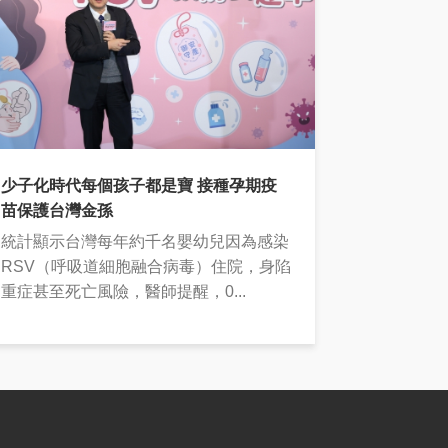
少子化時代每個孩子都是寶 接種孕期疫
苗保護台灣金孫
統計顯示台灣每年約千名嬰幼兒因為感染
RSV（呼吸道細胞融合病毒）住院，身陷
重症甚至死亡風險，醫師提醒，0...