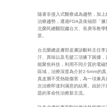
隨著非侵入式醫療成為趨勢，加上
治療趨勢，通過FDA及衛福部「
北榮民總醫院繼台大、長庚等教學
眾。
台北榮總皮膚部皮膚診斷科主任李
汗、異味以及毛髮三項腋下困擾，
能聚焦科技，利用不同介質的電磁
區域，治療深度為介於2-5mm
真皮層不受熱能傷害，為一項兼具
次治療即達到滿意的結果。由於汗
題的革命性治療新主流。