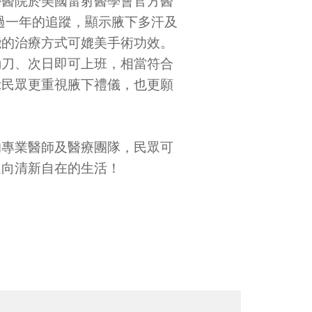
學醫院於美國雷射醫學會官方醫
受試者經過一年的追蹤，顯示腋下多汗及
能的治療方式可媲美手術功效。
動刀、次日即可上班，相當符合
示民眾更重視腋下禮儀，也更願
的專業醫師及醫療團隊，民眾可
迎向清新自在的生活！