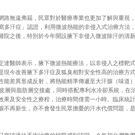
網路無遠弗屆，民眾對於醫療專業也更加了解與重視
腋窩多汗症」認證，利用微波熱能的非侵入式治療方法
醫院之後，特別於今年開設腋下非侵入微波除汗的清
定達醫師表示，腋下微波熱能療法，以非侵入之標靶
是現今改善腋下多汗症及狐臭相對安全性高的治療方
性能差異形成反射，將熱能精準傳遞至大汗腺（味道
的真皮層與脂肪層交接處，同時搭配專利水冷卻系統，在
效果及安全性之療程，治療時間僅需一小時。臨床統
腺不再新生，亦不會發生民眾擔憂的汗水代償問題，