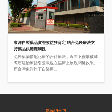
東洋自製藥品實證效益獲肯定 結合免疫療法支
持藥品供應鏈韌性
免疫藥物搭配化療的合併療法，近年不僅屢被國
際癌症治療指引登載也在臨床上展現關鍵效果。
而台灣東洋旗下自製用...
聯絡我們