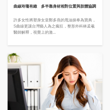
曲線玲瓏有緻 多半靠身材相對位置與肢體協調
許多女性將塑身女皇鄭多燕的甩油操奉為寶典，
S曲線更讓台灣藝人為之瘋狂，整形外科林孟羲
醫師解釋，視覺上的激...