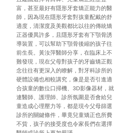
富，甚至最好有隱形牙套矯正能力的醫
師，因為現在隱形牙套對孩童配戴的舒
適度，清潔度及美觀都比以往的傳統矯
正器優異許多，且隱形牙套有下顎骨誘
導裝置，可以幫助下顎骨後縮的孩子往
前生長。黃汝萍醫師分享，在臨床上不
難發現，現在父母對孩子的牙齒矯正觀
念往往有更深入的瞭解，對牙科診所的
硬體設備也相較講究，像是是否引進適
合孩童的數位口掃機、3D影像器材，就
連醫師、護理師、診所氛圍是否會給兒
童造成心理壓力等，都是現今父母篩選
診所的關鍵條件，畢竟兒童矯正也所費
不貲，孩子的接受度也令家長們在選擇
醫師或診所上更加嚴謹。