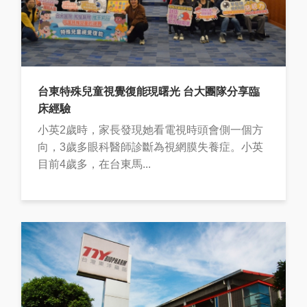
台東特殊兒童視覺復能現曙光 台大團隊分享臨
床經驗
小英2歲時，家長發現她看電視時頭會側一個方
向，3歲多眼科醫師診斷為視網膜失養症。小英
目前4歲多，在台東馬...