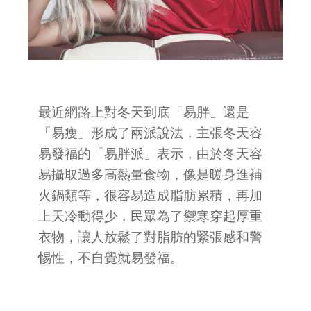
最近網路上對冬天到底「易胖」還是
「易瘦」形成了兩派說法，主張冬天容
易發福的「易胖派」表示，由於冬天容
易攝取過多高熱量食物，像是暖身進補
火鍋類等，很容易造成脂肪累積，再加
上天冷動得少，民眾為了禦寒穿起厚重
衣物，讓人放鬆了對脂肪的緊張感和警
惕性，不自覺就易發福。