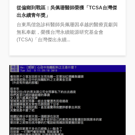
從偏鄉到戰區：吳佩珊醫師榮獲「TCSA台灣傑
出永續青年獎」
台東馬偕急診科醫師吳佩珊因卓越的醫療貢獻與
無私奉獻，榮獲台灣永續能源研究基金會
(TCSA)「台灣傑出永續...