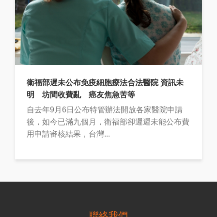
衛福部遲未公布免疫細胞療法合法醫院 資訊未
明 坊間收費亂 癌友焦急苦等
自去年9月6日公布特管辦法開放各家醫院申請
後，如今已滿九個月，衛福部卻遲遲未能公布費
用申請審核結果，台灣...
聯絡我們