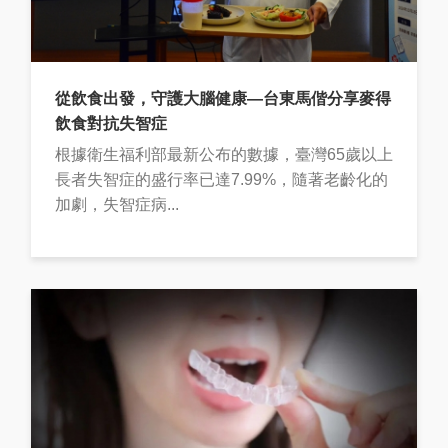
從飲食出發，守護大腦健康—台東馬偕分享麥得
飲食對抗失智症
根據衛生福利部最新公布的數據，臺灣65歲以上
長者失智症的盛行率已達7.99%，隨著老齡化的
加劇，失智症病...