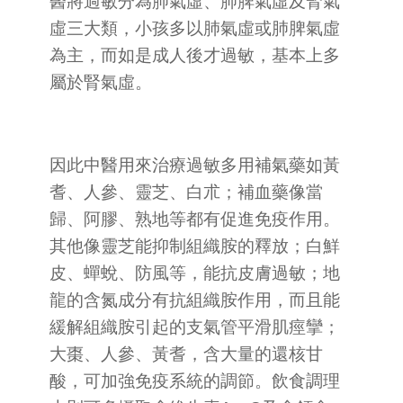
醫將過敏分為肺氣虛、肺脾氣虛及腎氣
虛三大類，小孩多以肺氣虛或肺脾氣虛
為主，而如是成人後才過敏，基本上多
屬於腎氣虛。
因此中醫用來治療過敏多用補氣藥如黃
耆、人參、靈芝、白朮；補血藥像當
歸、阿膠、熟地等都有促進免疫作用。
其他像靈芝能抑制組織胺的釋放；白鮮
皮、蟬蛻、防風等，能抗皮膚過敏；地
龍的含氮成分有抗組織胺作用，而且能
緩解組織胺引起的支氣管平滑肌痙攣；
大棗、人參、黃耆，含大量的還核甘
酸，可加強免疫系統的調節。飲食調理