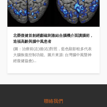
北榮復健首創經顱磁刺激結合腦機介面讀腦術，
造福高齡與腦中風患者
(圖：治療前(左)後(右)對照，藍色顯影較多代表
大腦恢復控制功能。圖片來源: 台灣腦中風暨神
經復健協會)...
聯絡我們