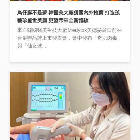
鳥仔腳不是夢 韓醫美大廠獲國內外推薦 打造孫
藝珍盛世美顏 更望帶來全新體驗
來自韓國醫美生技大廠Ｍedytox美德妥於日前在
台舉辦品牌上市發表會，會中發布「奇肌肉毒」
與「仙女玻...