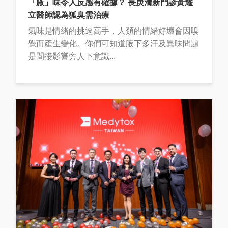
「腋」味令人反感有確據？ 長庚清新門診黃耀
立醫師認為狐臭需治療
氣味是情緒的挑逗高手，人類的情緒好壞會因嗅
覺而產生變化。你們可知道腋下多汗及異味問題
是間接影響旁人下意識...