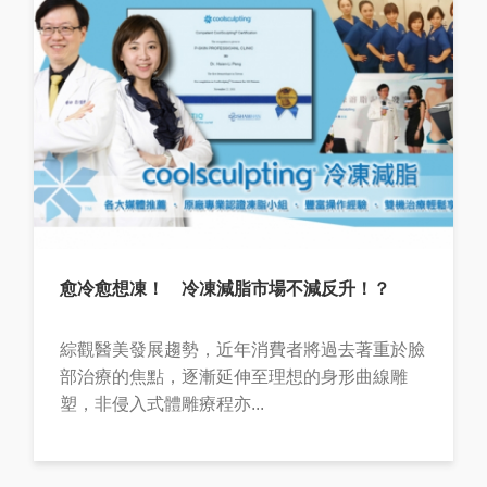
愈冷愈想凍！ 冷凍減脂市場不減反升！？
綜觀醫美發展趨勢，近年消費者將過去著重於臉
部治療的焦點，逐漸延伸至理想的身形曲線雕
塑，非侵入式體雕療程亦...