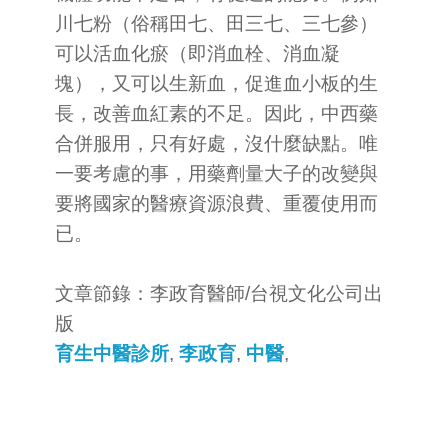
川七粉（俗稱田七、田三七、三七參）
可以活血化瘀（即消血栓、消血凝
塊），又可以生新血，促進血小板的生
長，改善血紅素的不足。因此，中西藥
合併服用，只有好處，沒什麼缺點。唯
一要考慮的事，用藥劑量大子的改變與
要將國家的醫療資源浪費、重覆使用而
已。
文章節錄：李政育醫師/台視文化公司出
版
育生中醫診所
,
李政育
,
中醫
,