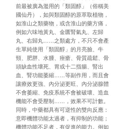
前最被廣為濫用的「類固醇」（俗稱美
國仙丹），如與類固醇的原萃取植物，
如淮山之類藥物，或含淮山的藥方痛，
例如六味地黃丸、金匱腎氣丸、左歸
丸、右歸丸……之類處方，不只不會產
生單純使用「類固醇」的月亮臉、牛
頸、肥胖、水腫、痤瘡、骨質疏鬆、骨
頭缺血性壞死、胃或十二指腸、腎出
血、腎功能萎縮……等副作用，而且會
讓療效更強、內分泌更旺、內分泌腺體
不會萎縮、免疫系統不會被破壞、造血
機能不會受壓制……，效果不可計數。
同時，中藥都具有可逆性的雙向反應：
意即機體功能太過者，有抑制的功能；
機體功能不足者，有促進的能力。例如