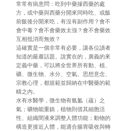
常常有病患問：吃到中藥摻西藥的處
方，或中藥與西藥分開來同時吃、或飯
前飯後分開來吃，有沒有副作用？會不
會中毒？會不會藥效太強？會不會藥效
互相抵消而無效？
這確實是一個非常有必要，讓各位讀者
知道的嚴肅話題。說實在的，廣義的來
定義中藥，可以將全世界所有動、植、
礦、微生物、水分、空氣、思想意念、
宗教心理，都規範並歸納在中醫藥的範
疇之內。
水有水醫學，微生物有氤氳（蘊）之
氣；礦物能重鎮，植物則借其細胞活
性、組織間液來調整人體功能；動物的
構造更接近人體，能適合腸胃吸收與轉