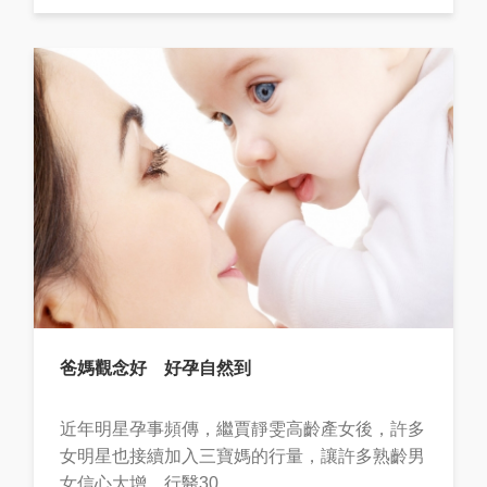
爸媽觀念好 好孕自然到
近年明星孕事頻傳，繼賈靜雯高齡產女後，許多
女明星也接續加入三寶媽的行量，讓許多熟齡男
女信心大增，行醫30...