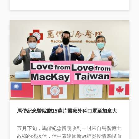
馬偕紀念醫院贈15萬片醫療外科口罩至加拿大
五月下旬，馬偕紀念留院收到一封來自馬偕博士
故鄉的求援信，信中表達因新冠肺炎疫情嚴峻而