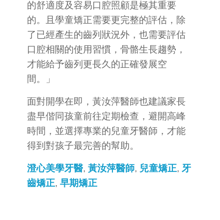
的舒適度及容易口腔照顧是極其重要
的。且學童矯正需要更完整的評估，除
了已經產生的齒列狀況外，也需要評估
口腔相關的使用習慣，骨骼生長趨勢，
才能給予齒列更長久的正確發展空
間。」
面對開學在即，黃汝萍醫師也建議家長
盡早偕同孩童前往定期檢查，避開高峰
時間，並選擇專業的兒童牙醫師，才能
得到對孩子最完善的幫助。
澄心美學牙醫
,
黃汝萍醫師
,
兒童矯正
,
牙
齒矯正
,
早期矯正