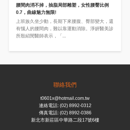
腰間肉消不掉，抽脂局部雕塑，女性腰臀比例
0.7，曲線魅力無限!
上班族久坐少動，長期下來腰腹、臀部變大，還
有惱人的腰間肉，難以靠運動消除。淨妍醫美診
所殷紹閔醫師表示，「...
聯絡我們
t0601x@hotmail.com.tw
連絡電話: (02) 8992-0312
傳真電話: (02) 8992-0386
新北市新莊區中華路二段17號6樓