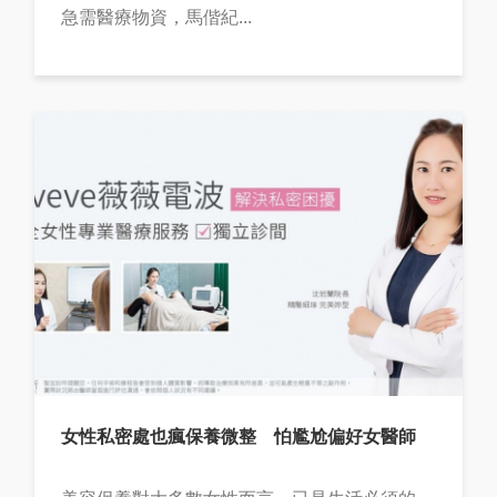
急需醫療物資，馬偕紀...
女性私密處也瘋保養微整 怕尷尬偏好女醫師