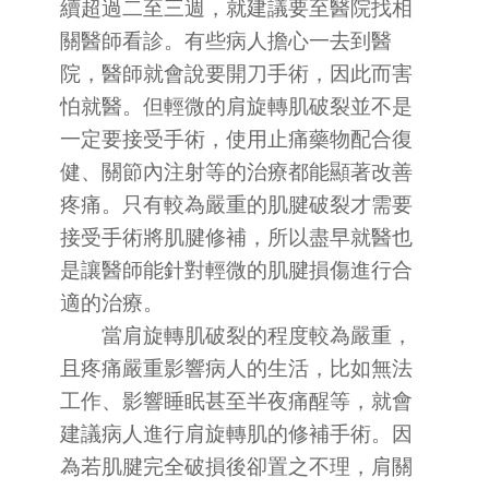
續超過二至三週，就建議要至醫院找相
關醫師看診。有些病人擔心一去到醫
院，醫師就會說要開刀手術，因此而害
怕就醫。但輕微的肩旋轉肌破裂並不是
一定要接受手術，使用止痛藥物配合復
健、關節內注射等的治療都能顯著改善
疼痛。只有較為嚴重的肌腱破裂才需要
接受手術將肌腱修補，所以盡早就醫也
是讓醫師能針對輕微的肌腱損傷進行合
適的治療。
當肩旋轉肌破裂的程度較為嚴重，
且疼痛嚴重影響病人的生活，比如無法
工作、影響睡眠甚至半夜痛醒等，就會
建議病人進行肩旋轉肌的修補手術。因
為若肌腱完全破損後卻置之不理，肩關