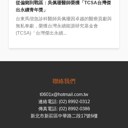
從偏鄉到戰區：吳佩珊醫師榮獲「TCSA台灣傑
出永續青年獎」
台東馬偕急診科醫師吳佩珊因卓越的醫療貢獻與
無私奉獻，榮獲台灣永續能源研究基金會
(TCSA)「台灣傑出永續...
聯絡我們
t0601x@hotmail.com.tw
連絡電話: (02) 8992-0312
傳真電話: (02) 8992-0386
新北市新莊區中華路二段17號6樓