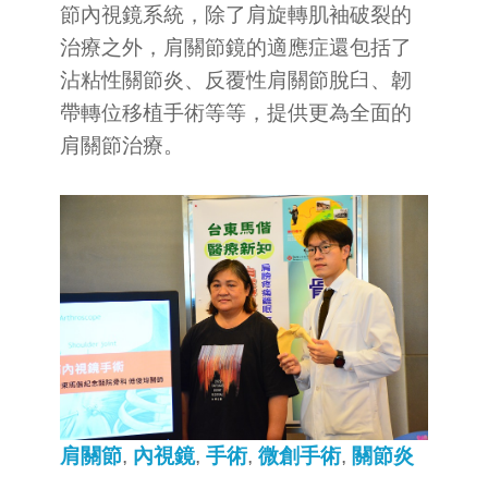
節內視鏡系統，除了肩旋轉肌袖破裂的
治療之外，肩關節鏡的適應症還包括了
沾粘性關節炎、反覆性肩關節脫臼、韌
帶轉位移植手術等等，提供更為全面的
肩關節治療。
肩關節
,
內視鏡
,
手術
,
微創手術
,
關節炎