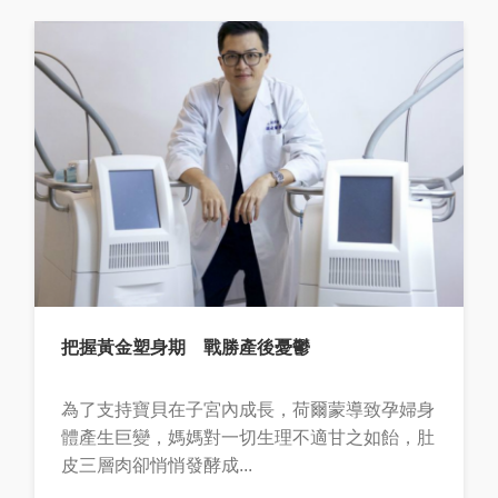
把握黃金塑身期 戰勝產後憂鬱
為了支持寶貝在子宮內成長，荷爾蒙導致孕婦身
體產生巨變，媽媽對一切生理不適甘之如飴，肚
皮三層肉卻悄悄發酵成...