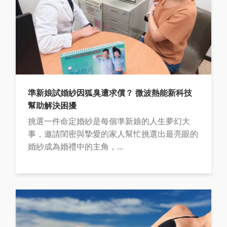
準新娘試婚紗因狐臭遭求償？ 微波熱能新科技
幫助解決困擾
挑選一件命定婚紗是每個準新娘的人生夢幻大
事，邀請閨密與摯愛的家人幫忙挑選出最亮眼的
婚紗成為婚禮中的主角，...