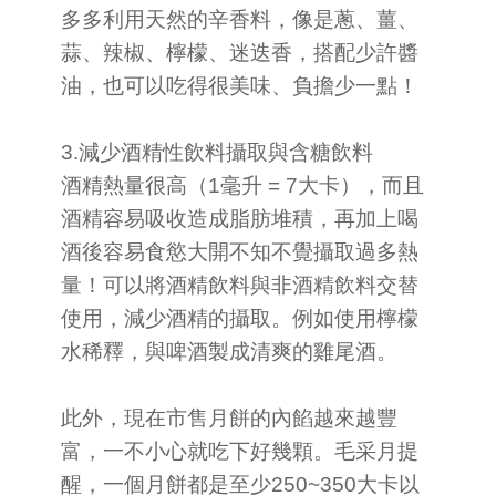
多多利用天然的辛香料，像是蔥、薑、
蒜、辣椒、檸檬、迷迭香，搭配少許醬
油，也可以吃得很美味、負擔少一點！
3.減少酒精性飲料攝取與含糖飲料
酒精熱量很高（1毫升 = 7大卡），而且
酒精容易吸收造成脂肪堆積，再加上喝
酒後容易食慾大開不知不覺攝取過多熱
量！可以將酒精飲料與非酒精飲料交替
使用，減少酒精的攝取。例如使用檸檬
水稀釋，與啤酒製成清爽的雞尾酒。
此外，現在市售月餅的內餡越來越豐
富，一不小心就吃下好幾顆。毛采月提
醒，一個月餅都是至少250~350大卡以