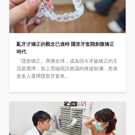
亂牙才矯正的觀念已過時 隱形牙套開創微矯正
時代
「隱形矯正」席捲全球，成為現今牙齒矯正的主
流新選擇，加上雲端視訊會議的推波助瀾，愈來
愈多人選擇隱形牙套來...