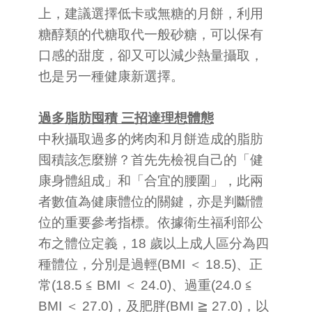
上，建議選擇低卡或無糖的月餅，利用
糖醇類的代糖取代一般砂糖，可以保有
口感的甜度，卻又可以減少熱量攝取，
也是另一種健康新選擇。
過多脂肪囤積 三招達理想體態
中秋攝取過多的烤肉和月餅造成的脂肪
囤積該怎麼辦？首先先檢視自己的「健
康身體組成」和「合宜的腰圍」，此兩
者數值為健康體位的關鍵，亦是判斷體
位的重要參考指標。依據衛生福利部公
布之體位定義，18 歲以上成人區分為四
種體位，分別是過輕(BMI ＜ 18.5)、正
常(18.5 ≦ BMI ＜ 24.0)、過重(24.0 ≦
BMI ＜ 27.0)，及肥胖(BMI ≧ 27.0)，以