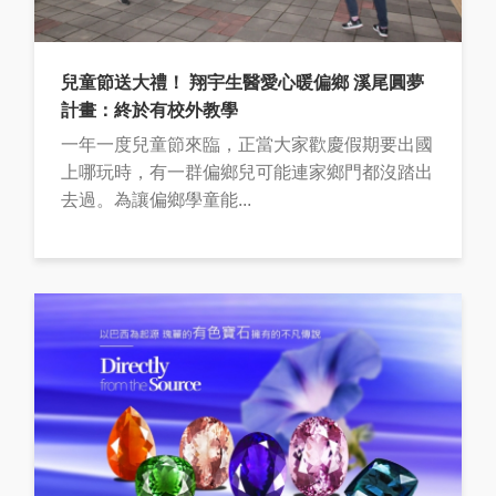
兒童節送大禮！ 翔宇生醫愛心暖偏鄉 溪尾圓夢
計畫：終於有校外教學
一年一度兒童節來臨，正當大家歡慶假期要出國
上哪玩時，有一群偏鄉兒可能連家鄉門都沒踏出
去過。為讓偏鄉學童能...