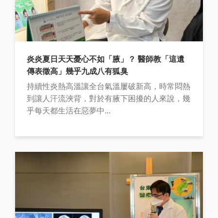
炎炎夏日天天憂心不如「腋」？ 醫師教「這遺
傳表徵高」幾乎九成八有狐臭
持續性炎熱高溫讓全台氣溫屢破新高，時常悶熱
到讓人汗流浹背，對於有腋下困擾的人來說，幾
乎每天都生活在惡夢中...