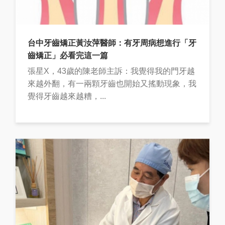
台中牙齒矯正黃汝萍醫師：有牙周病想進行「牙
齒矯正」必看完這一篇
張星X，43歲的陳老師主訴：我覺得我的門牙越
來越外翻，有一兩顆牙齒也開始又搖動現象，我
覺得牙齒越來越糟，...