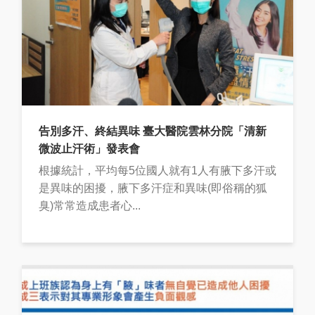
告別多汗、終結異味 臺大醫院雲林分院「清新
微波止汗術」發表會
根據統計，平均每5位國人就有1人有腋下多汗或
是異味的困擾，腋下多汗症和異味(即俗稱的狐
臭)常常造成患者心...