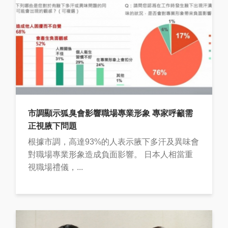
市調顯示狐臭會影響職場專業形象 專家呼籲需
正視腋下問題
根據市調，高達93%的人表示腋下多汗及異味會
對職場專業形象造成負面影響。 日本人相當重
視職場禮儀，...