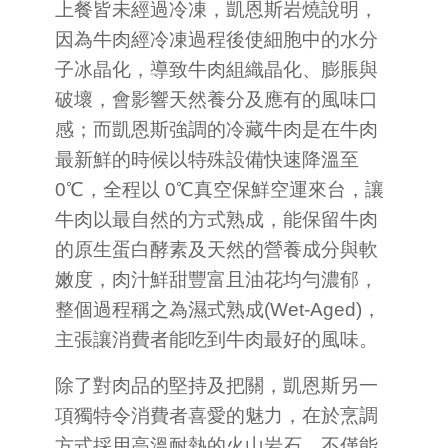
上餐皆未經過冷凍，凱恩斯岩燒說明，
因為牛肉經冷凍過程後使細胞中的水分
子冰晶化，導致牛肉組織晶化、膨脹與
破壞，會影響天然養分及應有的風味口
感；而凱恩斯強調的冷藏牛肉是在牛肉
最新鮮的時候以特殊設備快速降溫至
0℃，全程以 0℃真空保鮮空運來台，讓
牛肉以最自然的方式熟成，能保留牛肉
的原生蛋白酵素及天然的營養成分與軟
嫩度，肉汁鮮甜豐富且油花均勻濃郁，
整個過程稱之為濕式熟成(Wet-Aged)，
主張讓消費者能吃到牛肉最好的風味。
除了對肉品的堅持及把關，凱恩斯另一
項獨特令消費者喜愛的魅力，在於烹調
方式採用高溫耐熱的火山岩石，不僅能