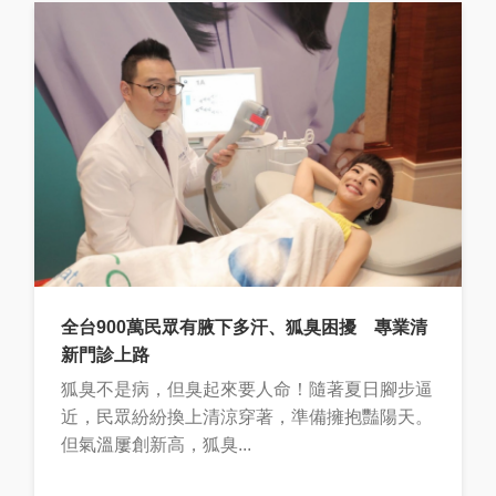
全台900萬民眾有腋下多汗、狐臭困擾 專業清
新門診上路
狐臭不是病，但臭起來要人命！隨著夏日腳步逼
近，民眾紛紛換上清涼穿著，準備擁抱豔陽天。
但氣溫屢創新高，狐臭...