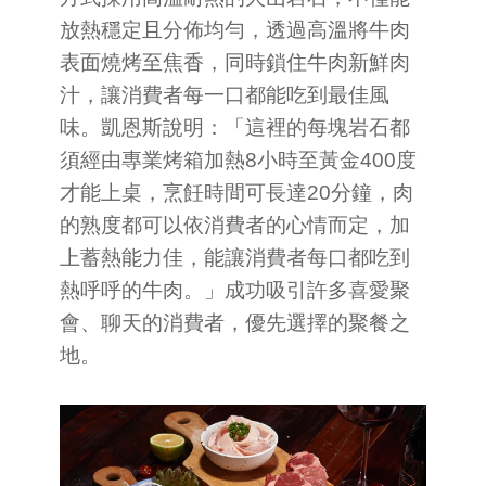
放熱穩定且分佈均勻，透過高溫將牛肉
表面燒烤至焦香，同時鎖住牛肉新鮮肉
汁，讓消費者每一口都能吃到最佳風
味。凱恩斯說明：「這裡的每塊岩石都
須經由專業烤箱加熱8小時至黃金400度
才能上桌，烹飪時間可長達20分鐘，肉
的熟度都可以依消費者的心情而定，加
上蓄熱能力佳，能讓消費者每口都吃到
熱呼呼的牛肉。」成功吸引許多喜愛聚
會、聊天的消費者，優先選擇的聚餐之
地。