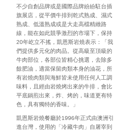
不少自創品牌或是國際品牌紛紛駐台插
旗展店，從平價牛排到乾式熟成、濕式
熟成、低溫熟成或是大走高檔精緻路
線，能在如此競爭激烈的市場下，保持
20年屹立不搖，凱恩斯岩燒表示：「我
們提供多元化的肉品。從高級至頂級的
牛肉部位，各部位皆精心挑選，去除多
餘肥油，適當保留肉類本身的油花，所
有岩燒肉類與海鮮皆未使用任何人工調
味料，且經由岩燒烤出來的牛排，會比
平底鍋煎出來，炸、烤的，味道更有特
色，具有獨特的香味。」
凱恩斯岩燒餐廳於1996年正式由澳洲引
進台灣，使用的「冷藏牛肉」自屠宰到