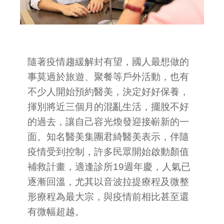
隨著疫情趨緩解封有望，國人最想做的
事莫過於旅遊、聚餐等戶外活動，也有
不少人開始預約醫美，決定好好保養，
揮別將近三個月的混亂生活，擺脫不好
的過去，讓自己容光煥發迎接嶄新的一
面。知名醫美集團君綺醫美表示，伴隨
疫情受到控制，許多民眾開始啟動顏值
補救計畫，適逢診所19週年慶，人氣已
逐漸回溫，尤其以音波拉提療程及微整
形療程為最大宗，與疫情前相比甚至還
有微幅超越。