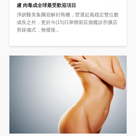
慮 肉毒成全球最受歡迎項目
淨妍醫美集團迎解封商機，營運起風穩定雙位數
成長之外，更於今(15)日舉辦新莊旗艦診所擴店
剪綵儀式，無懼後...