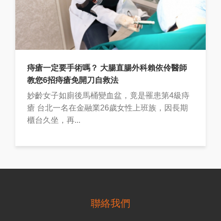
痔瘡一定要手術嗎？ 大腸直腸外科賴依伶醫師
教您6招痔瘡免開刀自救法
妙齡女子如廁後馬桶變血盆，竟是罹患第4級痔
瘡 台北一名在金融業26歲女性上班族，因長期
櫃台久坐，再...
聯絡我們