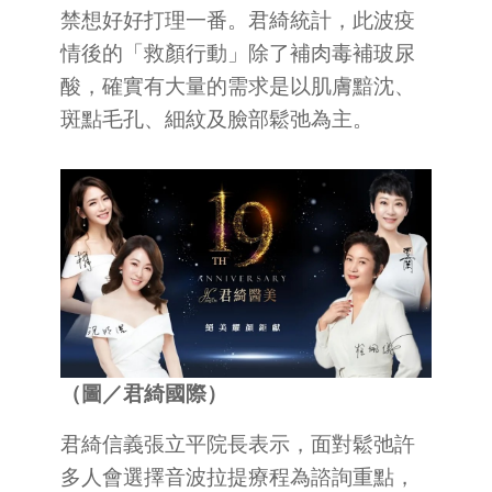
禁想好好打理一番。君綺統計，此波疫
情後的「救顏行動」除了補肉毒補玻尿
酸，確實有大量的需求是以肌膚黯沈、
斑點毛孔、細紋及臉部鬆弛為主。
（圖／君綺國際）
君綺信義張立平院長表示，面對鬆弛許
多人會選擇音波拉提療程為諮詢重點，