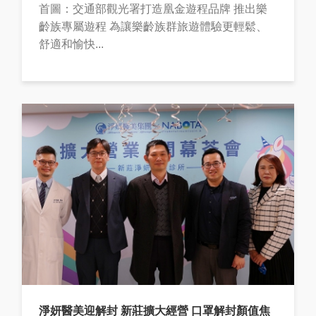
首圖：交通部觀光署打造凰金遊程品牌 推出樂
齡族專屬遊程 為讓樂齡族群旅遊體驗更輕鬆、
舒適和愉快...
淨妍醫美迎解封 新莊擴大經營 口罩解封顏值焦