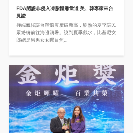
FDA認證非侵入凍脂體雕當道 美、韓專家來台
見證
極端氣候讓台灣溫度屢破新高，酷熱的夏季讓民
眾紛紛前往海邊消暑。說到夏季戲水，比基尼女
郎總是男男女女矚目焦...