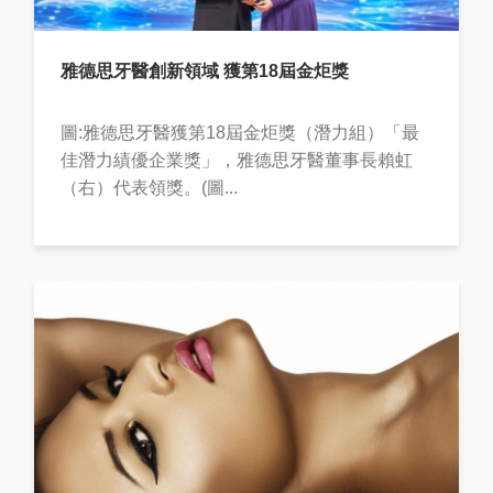
雅德思牙醫創新領域 獲第18屆金炬獎
圖:雅德思牙醫獲第18屆金炬獎（潛力組）「最
佳潛力績優企業獎」，雅德思牙醫董事長賴虹
（右）代表領獎。(圖...