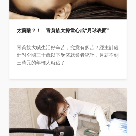
太薪酸？！ 青貧族太操當心成“月球表面”
青貧族大喊生活好辛苦，究竟有多苦？經主計處
針對全國三十歲以下受僱就業者統計，月薪不到
三萬元的年輕人就佔了...