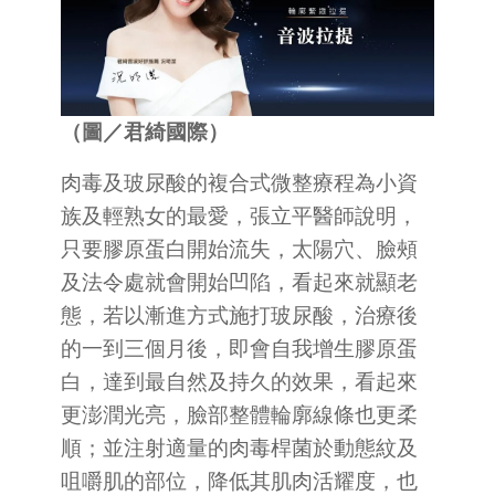
（圖／君綺國際）
肉毒及玻尿酸的複合式微整療程為小資
族及輕熟女的最愛，張立平醫師說明，
只要膠原蛋白開始流失，太陽穴、臉頰
及法令處就會開始凹陷，看起來就顯老
態，若以漸進方式施打玻尿酸，治療後
的一到三個月後，即會自我增生膠原蛋
白，達到最自然及持久的效果，看起來
更澎潤光亮，臉部整體輪廓線條也更柔
順；並注射適量的肉毒桿菌於動態紋及
咀嚼肌的部位，降低其肌肉活耀度，也