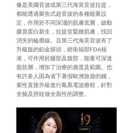
像是美國音波或第三代海芙音波拉提，
都能透過聚焦式超音波的各種能量設
定，作用於不同深淺的肌膚底層，啟動
膠原蛋白新生，拉提並緊緻肌膚，找回
消失的輪廓線。且第三代海芙音波有了
升級版的鉑金探頭，經衛福部FDA核
准，可作用於腿部及腹部，能量可深達
脂肪層，增加了治療的廣度及範圍。也
有許多人因為省下暑假歐洲旅遊的錢，
索性直接升級進行鳳凰電波療程，針對
全臉及脖紋做全面性的調整。