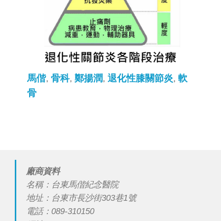
馬偕
,
骨科
,
鄭揚潤
,
退化性膝關節炎
,
軟
骨
廠商資料
名稱：台東馬偕紀念醫院
地址：台東市長沙街303巷1號
電話：089-310150