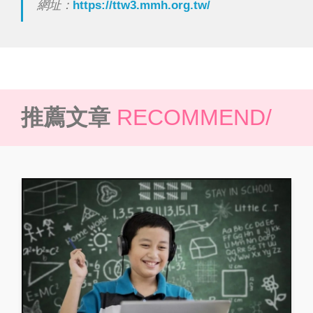
網址：
https://ttw3.mmh.org.tw/
推薦文章
RECOMMEND/