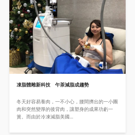
凍脂體雕新科技 午茶減脂成趨勢
冬天好容易養肉，一不小心，腰間擠出的一小團
肉和突然變厚的後背肉，讓塑身的成果功虧一
簣。而由於冷凍減脂美國...