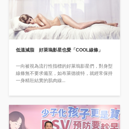
低溫減脂 好萊塢影星也愛「COOL線條」
一向被視為流行性指標的好萊塢影星們，對身型
線條無不要求備至，如布萊德彼特，就經常保持
一身精壯結實的肌肉線...