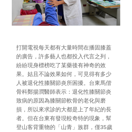
打開電視每天都有大量時間在播固膝蓋
的廣告，許多藝人也都投入代言之列，
紛紛現身標榜吃了某藥後有神奇的效
果。姑且不論效果如何，可見得有多少
人被退化性膝關節炎所困擾。台東馬偕
骨科鄭揚潤醫師表示：退化性膝關節炎
致病的原因為膝關節軟骨的老化與磨
損，所以來求診的大都是上了年紀的長
者。但在台東有發現較奇特的現象，幫
登山客背重物的「山青」族群，僅35歲