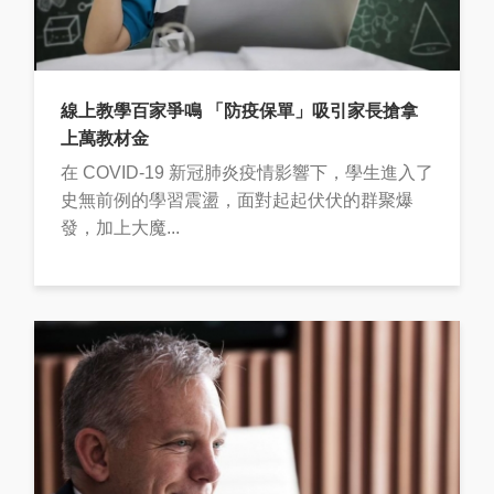
線上教學百家爭鳴 「防疫保單」吸引家長搶拿
上萬教材金
在 COVID-19 新冠肺炎疫情影響下，學生進入了
史無前例的學習震盪，面對起起伏伏的群聚爆
發，加上大魔...