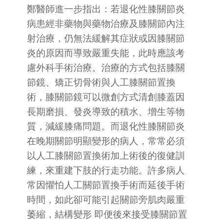
鄭醫師進一步指出：若退化性膝關節炎
病患經非藥物與藥物治療及膝關節內注
射治療，仍無法緩解其症狀或因膝關節
炎的原因而導致嚴重失能，此時應該考
慮外科手術治療。治療的方式包括膝關
節鏡、矯正切骨術與人工膝關節置換
術，膝關節鏡可以微創方式清創膝蓋因
長期磨損、發炎導致的積水、增生等物
質，減緩膝痛問題。而退化性膝關節炎
在晚期關節明顯變形的病人，常常必須
以人工膝關節置換術加上術後的復健訓
練，來重建下肢的行走功能。許多病人
常因懼怕人工關節置換手術而延後手術
時間，如此卻可能引起關節旁肌肉嚴重
萎縮，結構變形 即便後來接受膝關節置