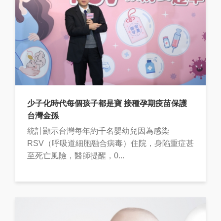
少子化時代每個孩子都是寶 接種孕期疫苗保護
台灣金孫
統計顯示台灣每年約千名嬰幼兒因為感染
RSV（呼吸道細胞融合病毒）住院，身陷重症甚
至死亡風險，醫師提醒，0...